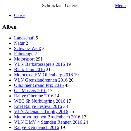
Schmickis - Galerie
Menu
Close
Alben
Landschaft
5
Natur
2
Schwarz Weiß
3
Fahrzeuge
2
Motorsport
291
VLN Barbarossapreis 2016
19
Blanc Pain 2016
21
Motocross EM Ohlenberg 2016
19
VLN Grenzlandrennen 2016
20
Olh3imer Grand Prix 2016
45
GT Masters 2016
17
Rallye Oberehe 2016
14
WEC 6h Nürburgring 2016
17
Eifel Rallye Festival 2016
33
VLN Adenauer Trophy 2016
25
Motorbootrennen Brodenbach 2016
17
VLN DMV 4 Stunden Rennen 2016
24
Rallye Kempenich 2016
19