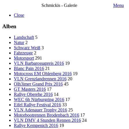
Schmickis - Galerie
Menu
Close
Alben
Landschaft
5
Natur
2
Schwarz Weiß
3
Fahrzeuge
2
Motorsport
291
VLN Barbarossapreis 2016
19
Blanc Pain 2016
21
Motocross EM Ohlenberg 2016
19
VLN Grenzlandrennen 2016
20
Olh3imer Grand Prix 2016
45
GT Masters 2016
17
Rallye Oberehe 2016
14
WEC 6h Nürburgring 2016
17
Eifel Rallye Festival 2016
33
VLN Adenauer Trophy 2016
25
Motorbootrennen Brodenbach 2016
17
VLN DMV 4 Stunden Rennen 2016
24
Rallye Kempenich 2016
19