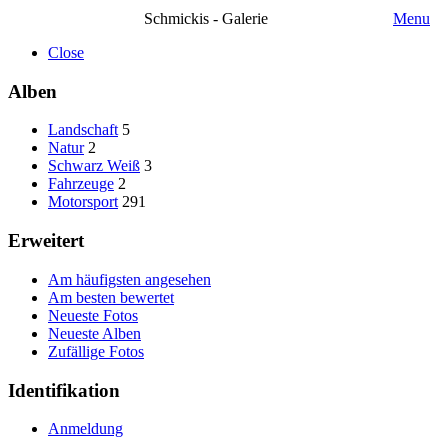
Schmickis - Galerie
Menu
Close
Alben
Landschaft
5
Natur
2
Schwarz Weiß
3
Fahrzeuge
2
Motorsport
291
Erweitert
Am häufigsten angesehen
Am besten bewertet
Neueste Fotos
Neueste Alben
Zufällige Fotos
Identifikation
Anmeldung